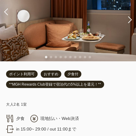
ポイント利用可
おすすめ
夕食付
**MGH Rewards Club登録で宿泊代の5%以上を還元！**
大人
2
名
1
室
夕食
現地払い・Web決済
in 15:00~ 29:00 / out 11:00まで