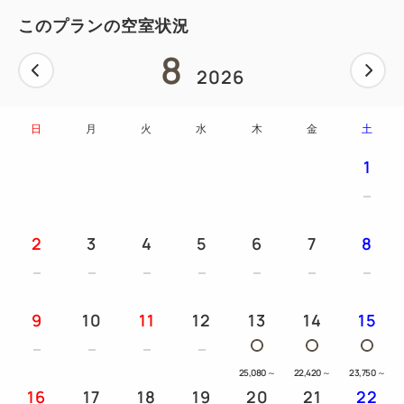
【プラン注意事項】
このプランの空室状況
・注文数によってはレストランスタッフがお部屋に伺
8
う場合もございます。
2026
・ご予約時セットメニューとお届けの希望時間をお選
びください。
日
月
火
水
木
金
土
・当日の時間およびメニュー変更は出来かねる場合が
1
ございます。
・お料理はテイクアウト容器にてご提供いたします。
・食物アレルギーをお持ちの方やお料理についての詳
2
3
4
5
6
7
8
細は、直接レストランへお問い合わせください。レス
トラン直通電話 03-3545-9073（受付時間22：00ま
で）
9
10
11
12
13
14
15
【お食事のご案内】
25,080
～
22,420
～
23,750
～
〇薪焼きBLTバーガー・季節のサラダ・チョコタルト
16
17
18
19
20
21
22
黒毛和牛を贅沢に使用したパテにベーコン、バンズを