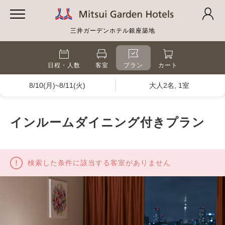
三井ガーデンホテル銀座築地
日程・人数
客室
プラン
カート
8/10(月)~8/11(火)
大人2名, 1室
インルームダイニング付きプラン
検索した条件に該当する客室がありません