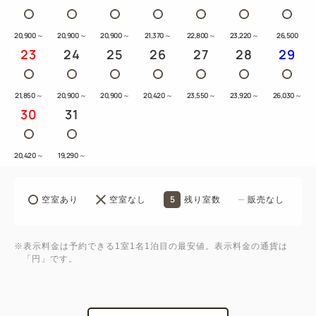
薪で焼き香りも楽しんで頂けるハンバーガー。
香り高いチョコレートを使用しプラリネの濃厚な風味
20,900
～
20,900
～
20,900
～
21,370
～
22,800
～
23,220
～
26,500
23
24
25
26
27
28
29
とコクで纏めたタルト。
アレルギー:小麦、乳、卵
21,850
～
20,900
～
20,900
～
20,420
～
23,550
～
23,920
～
26,030
～
30
31
〇トリュフ薫るカルボナーラ・季節のサラダ・バスク
チーズケーキ
フレッシュトリュフの香りと卵とチーズのコクが食欲
20,420
～
19,290
～
をそそる逸品。
チーズ好きにはたまらない香りとコクのバスクチーズ
5
空室あり
空室なし
残り室数
販売なし
ケーキ。
アレルギー:小麦、乳、卵
※表示料金は予約できる1室1名1泊目の最安値。表示料金の通貨は
「円」です。
〇4種魚介を使用したペスカトーレピザ・季節のサラ
ダ・フレンチトースト
オマールエビと3種類の貝をトマトソースでロッソ仕