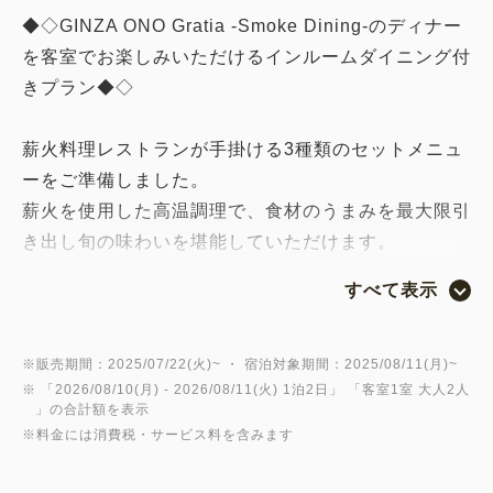
◆◇GINZA ONO Gratia -Smoke Dining-のディナー
を客室でお楽しみいただけるインルームダイニング付
きプラン◆◇
薪火料理レストランが手掛ける3種類のセットメニュ
ーをご準備しました。
薪火を使用した高温調理で、食材のうまみを最大限引
き出し旬の味わいを堪能していただけます。
また、こちらのプラン限定で１F -ONO Market Café
すべて表示
& Deli GINZA-にてドリンクやお菓子と交換できる
Gratia Coinをお一人様3枚プレゼント。
お食事はデリバリーロボットがお部屋までお届け。ロ
※販売期間：2025/07/22(火)~ ・ 宿泊対象期間：2025/08/11(月)~
※ 「
2026/08/10(月)
- 2026/08/11(火)
1泊2日
」 「
客室1室 大人2人
ボットがお部屋に到着すると、お部屋の内線電話にて
」の合計額を表示
暗証番号メッセージが流れますので、暗証番号を入力
※料金には消費税・サービス料を含みます
してお食事をピックアップしてください。