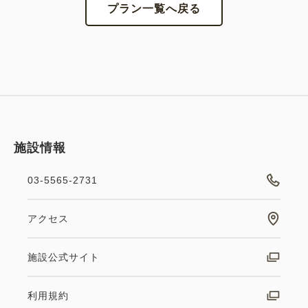
プラン一覧へ戻る
立てに。
魚介の旨みが凝縮した逸品。
不動の人気メニュー。クレームブリュレを思わす味わ
いと”ふわふわ“食感の一押しメニュー。
アレルギー:小麦、乳、卵
＜アクセス＞
施設情報
東京メトロ日比谷線・都営地下鉄浅草線 「東銀座」
駅 6番出口より徒歩3分
03-5565-2731
日比谷線 「築地」駅2番出口より徒歩4分
アクセス
＜清掃ポリシー＞
・連泊滞在の場合は2日に1回お部屋の清掃に入らせ
施設公式サイト
ていただきます。
・清掃対象外のお日にちは、タオル交換・ゴミ回収な
利用規約
どのリクエストを受け付けております。前日23：59