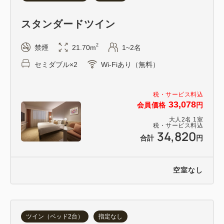
スタンダードツイン
2
禁煙
21.70m
1~2名
セミダブル×2
Wi-Fiあり（無料）
税・サービス料込
33,078
会員価格
円
大人
2
名
1
室
税・サービス料込
34,820
合計
円
空室なし
ツイン（ベッド2台）
指定なし