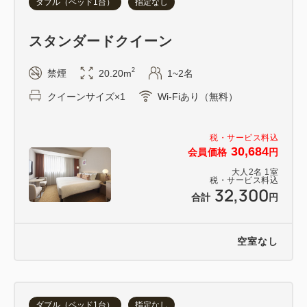
ダブル（ベッド1台）
指定なし
・想いのままに過ごせるリフレッシュスペース
・フィジカルコンディショニングに欠かせないフィッ
スタンダードクイーン
トネスジム
・気分にあわせて楽しめる14Fレストラン＆1Fカフ
2
禁煙
20.20m
1~2名
ェでのフードプレゼンテーション
クイーンサイズ×1
Wi-Fiあり（無料）
＜アクセス＞
税・サービス料込
東京メトロ日比谷線・都営地下鉄浅草線 「東銀座」
30,684
会員価格
円
駅 6番出口より徒歩3分
大人
2
名
1
室
日比谷線 「築地」駅2番出口より徒歩4分
税・サービス料込
32,300
合計
円
＜清掃ポリシー＞
・連泊滞在の場合は2日に1回お部屋の清掃に入らせ
空室なし
ていただきます。
・清掃対象外のお日にちは、タオル交換・ゴミ回収な
どのリクエストを受け付けております。前日23：59
ダブル（ベッド1台）
指定なし