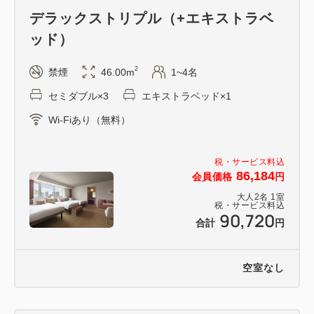
デラックストリプル（+エキストラベ
ッド）
2
禁煙
46.00m
1~4名
セミダブル×3
エキストラベッド×1
Wi-Fiあり（無料）
税・サービス料込
86,184
会員価格
円
大人
2
名
1
室
税・サービス料込
90,720
合計
円
空室なし