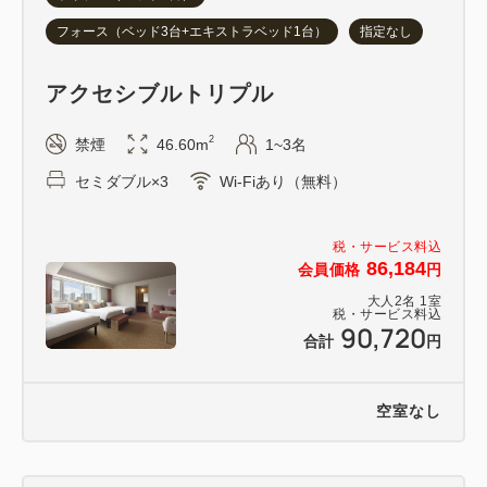
フォース（ベッド3台+エキストラベッド1台）
指定なし
アクセシブルトリプル
2
禁煙
46.60m
1~3名
セミダブル×3
Wi-Fiあり（無料）
税・サービス料込
86,184
会員価格
円
大人
2
名
1
室
税・サービス料込
90,720
合計
円
空室なし