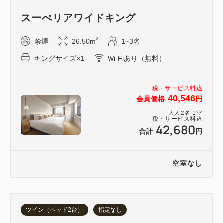
スーぺリアワイドキング
2
禁煙
26.50m
1~3名
キングサイズ×1
Wi-Fiあり（無料）
税・サービス料込
40,546
会員価格
円
大人
2
名
1
室
税・サービス料込
42,680
合計
円
空室なし
ツイン（ベッド2台）
指定なし