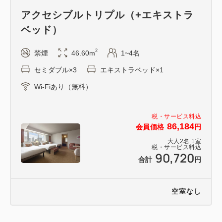
アクセシブルトリプル（+エキストラ
ベッド）
2
禁煙
46.60m
1~4名
セミダブル×3
エキストラベッド×1
Wi-Fiあり（無料）
税・サービス料込
86,184
会員価格
円
大人
2
名
1
室
税・サービス料込
90,720
合計
円
空室なし