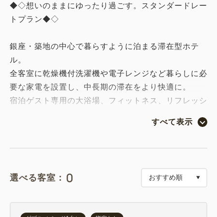
◆◇想いのままにゆったり過ごす。スタンダードレー
トプラン◆◇
銀座・築地の中心で暮らすように泊まる滞在型ホテ
ル。
全客室に乾燥機付洗濯機や電子レンジなど暮らしに必
要な家電を設置し、中長期の滞在をより快適に。
宿泊ゲスト専用の大浴場、フィットネス、リフレッシ
ュスペースや、レストランやカフェなどの充実の施設
すべて表示
を用意し、ストレスフリーでありながら、日常を鮮や
かにアップデートする東京滞在をご提案します。
＜おすすめポイント＞
0
選べる客室：
・築地場外市場まで徒歩2分、銀座4丁目交差点まで
は徒歩7分の好立地
・洞窟をイメージした大浴場で心身ともにリラックス