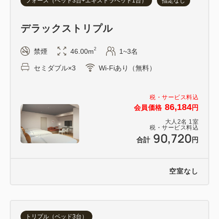
フォース（ベッド3台+エキストラベッド1台）
指定なし
デラックストリプル
2
禁煙
46.00m
1~3名
セミダブル×3
Wi-Fiあり（無料）
税・サービス料込
86,184
会員価格
円
大人
2
名
1
室
税・サービス料込
90,720
合計
円
空室なし
トリプル（ベッド3台）