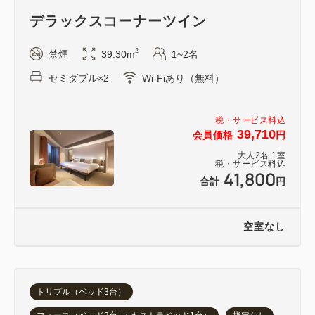
デラックスコーナーツイン
2
禁煙
39.30m
1~2名
セミダブル×2
Wi-Fiあり（無料）
税・サービス料込
39,710
会員価格
円
大人
2
名
1
室
税・サービス料込
41,800
合計
円
空室なし
トリプル（ベッド3台）