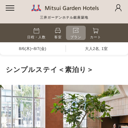
三井ガーデンホテル銀座築地
日程・人数
客室
プラン
カート
8/6(木)~8/7(金)
大人2名, 1室
シンプルステイ＜素泊り＞