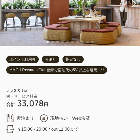
ポイント利用可
素泊り
指定なし
**MGH Rewards Club登録で宿泊代の5%以上を還元！**
大人
2
名
1
室
税・サービス料込
33,078
合計
円
素泊まり
現地払い・Web決済
in 15:00~ 29:00 / out 11:00まで