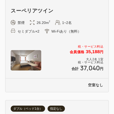
スーペリアツイン
2
禁煙
26.20m
1~2名
セミダブル×2
Wi-Fiあり（無料）
税・サービス料込
35,188
会員価格
円
大人
2
名
1
室
税・サービス料込
37,040
合計
円
空室なし
ダブル（ベッド1台）
指定なし