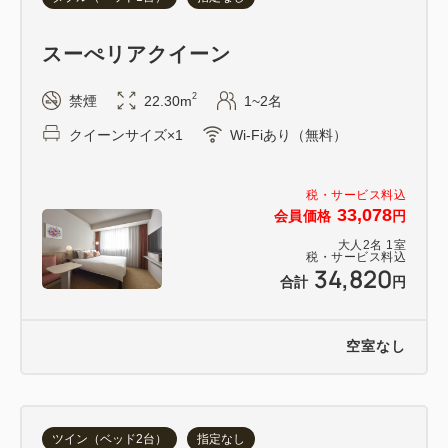
までにTVインフォメーション画面よりご依頼くださ
い。
スーぺリアクイーン
＜東京都宿泊税＞
2
禁煙
22.30m
1~2名
下記の通り、ホテル現地にてチェックイン時に別途東
クイーンサイズ×1
Wi-Fiあり（無料）
京都宿泊税を徴収させていただきます。
※宿泊料金（税別・素泊まり）が1人1泊あたり
税・サービス料込
10000円～14999円：100円、15000円～：200円
33,078
会員価格
円
大人
2
名
1
室
税・サービス料込
34,820
合計
円
空室なし
ツイン（ベッド2台）
指定なし