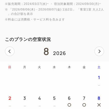
※販売期間：2024/03/27(水)~ ・ 宿泊対象期間：2024/09/30(月)~
※ 「
2026/08/06(木)
- 2026/08/07(金)
1泊2日
」 「
客室1室 大人2人
」の合計額を表示
※料金には消費税・サービス料を含みます
このプランの空室状況
8
2026
日
月
火
水
木
金
土
1
2
3
4
5
6
7
8