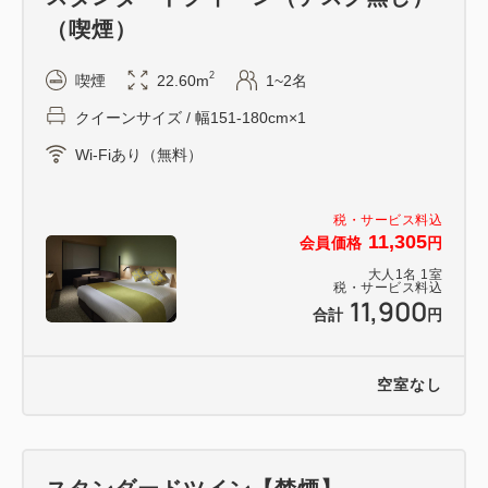
（喫煙）
2
喫煙
22.60m
1~2名
クイーンサイズ / 幅151-180cm×1
Wi-Fiあり（無料）
税・サービス料込
11,305
会員価格
円
大人
1
名
1
室
税・サービス料込
11,900
合計
円
空室なし