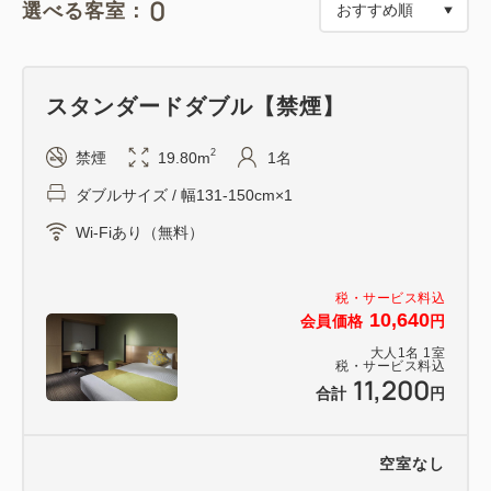
0
選べる客室：
※引換券1枚で、3,000円（税込）のお買上げで使え
る500 円分のお買物・お食事券と引き換えいたしま
す。
スタンダードダブル【禁煙】
※引き換え後のお買物・お食事券は1 会計につき1 枚
までご利用いただけます。
2
禁煙
19.80m
1名
ダブルサイズ / 幅131-150cm×1
※お買物・お食事券は、一部ご利用いただけない店舗
Wi-Fiあり（無料）
がございます。詳しくは施設ウェブサイトの「お知ら
せ」をご覧ください。
https://mitsui-shopping-
税・サービス料込
10,640
会員価格
円
park.com/lalaport/kashiwa/info/index.html/?start=0
大人
1
名
1
室
税・サービス料込
11,200
※営業時間や休館日など詳細については施設ウェブサ
合計
円
イトをご確認のうえ、ご来館をお願いいたします。
空室なし