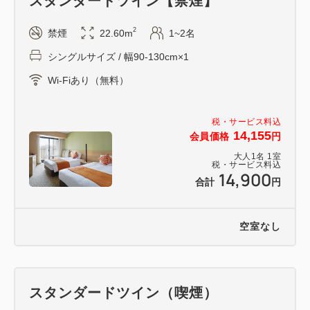
スタンダードツイン【禁煙】
2
禁煙
22.60m
1~2名
シングルサイズ / 幅90-130cm×1
Wi-Fiあり（無料）
税・サービス料込
14,155
会員価格
円
大人
1
名
1
室
税・サービス料込
14,900
合計
円
空室なし
スタンダードツイン（喫煙）