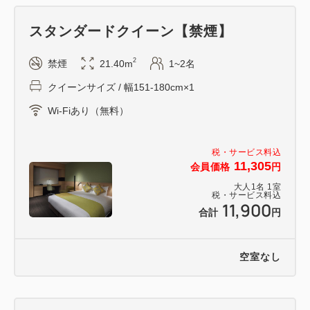
スタンダードクイーン【禁煙】
2
禁煙
21.40m
1~2名
クイーンサイズ / 幅151-180cm×1
Wi-Fiあり（無料）
税・サービス料込
11,305
会員価格
円
大人
1
名
1
室
税・サービス料込
11,900
合計
円
空室なし