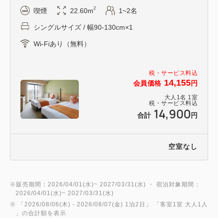
2
喫煙
22.60m
1~2名
シングルサイズ / 幅90-130cm×1
Wi-Fiあり（無料）
税・サービス料込
14,155
会員価格
円
大人
1
名
1
室
税・サービス料込
14,900
合計
円
空室なし
※販売期間：2026/04/01(水)~ 2027/03/31(水) ・ 宿泊対象期間：
2026/04/01(水)~ 2027/03/31(水)
※ 「
2026/08/06(木)
- 2026/08/07(金)
1泊2日
」 「
客室1室 大人1人
」の合計額を表示