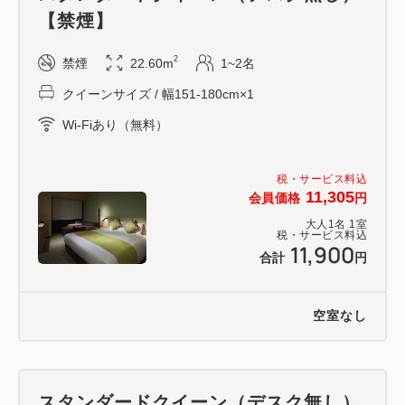
【禁煙】
2
禁煙
22.60m
1~2名
クイーンサイズ / 幅151-180cm×1
Wi-Fiあり（無料）
税・サービス料込
11,305
会員価格
円
大人
1
名
1
室
税・サービス料込
11,900
合計
円
空室なし
スタンダードクイーン（デスク無し）