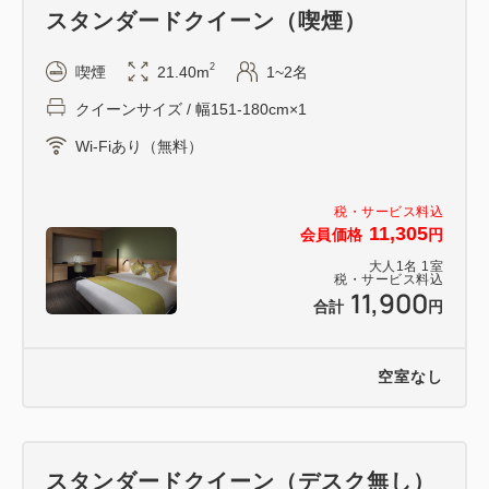
スタンダードクイーン（喫煙）
2
喫煙
21.40m
1~2名
クイーンサイズ / 幅151-180cm×1
Wi-Fiあり（無料）
税・サービス料込
11,305
会員価格
円
大人
1
名
1
室
税・サービス料込
11,900
合計
円
空室なし
スタンダードクイーン（デスク無し）