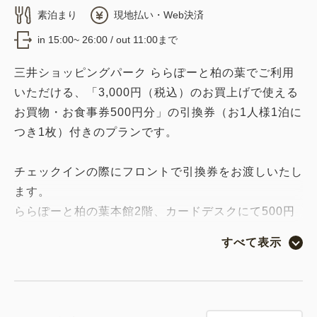
素泊まり
現地払い・Web決済
in 15:00~ 26:00 / out 11:00まで
三井ショッピングパーク ららぽーと柏の葉でご利用
いただける、「3,000円（税込）のお買上げで使える
お買物・お食事券500円分」の引換券（お1人様1泊に
つき1枚）付きのプランです。
チェックインの際にフロントで引換券をお渡しいたし
ます。
ららぽーと柏の葉本館2階、カードデスクにて500円
分の「お買物・お食事券」とお引き換えください。
すべて表示
カードデスク営業時間：11：00～19：00
※お買物・お食事券への引き換え期限は【2027年4月
3日まで】です。