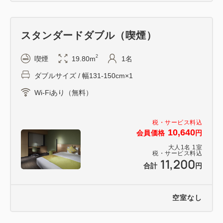
スタンダードダブル（喫煙）
2
喫煙
19.80m
1名
ダブルサイズ / 幅131-150cm×1
Wi-Fiあり（無料）
税・サービス料込
10,640
会員価格
円
大人
1
名
1
室
税・サービス料込
11,200
合計
円
空室なし