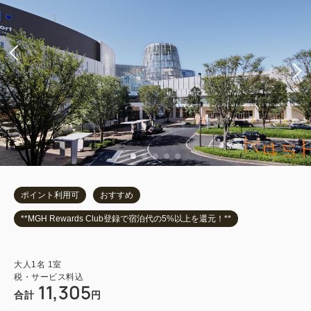
ポイント利用可
おすすめ
**MGH Rewards Club登録で宿泊代の5%以上を還元！**
大人
1
名
1
室
税・サービス料込
11,305
合計
円