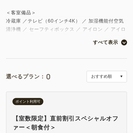
＜客室備品＞
冷蔵庫 ／テレビ（60インチ4K） ／ 加湿機能付空気
清浄機 ／ セーフティボックス ／ アイロン ／ アイロ
ン台 ／ ドライヤー ／ エスプレッソマシン／Blu-ray
すべて表示
プレイヤー ／フェイシャルスチーマーr／ヘルスメー
ター／ポット ／ 卓上鏡 ／ 電話 ／ 傘
＜アメニティ＞
0
選べるプラン：
歯ブラシセット ／ レザー ／ シェービングクリーム
／ ヘアブラシ ／ シャワーキャップ ／ コットン＆ヘ
アゴム ／ 綿棒 ／ オリジナルシャンプー ／ オリジナ
ポイント利用可
ルコンディショナー ／ オリジナルボディソープ ／
スキンケアセット ／ フェイス・ハンドソープ ／ ボ
【室数限定】直前割引スペシャルオフ
ディウォッシュタオル ／ フェイスタオル ／ バスタ
ァー＜朝食付＞
オル ／ スリッパ ／ バスローブ ／ ナイトウェア ／