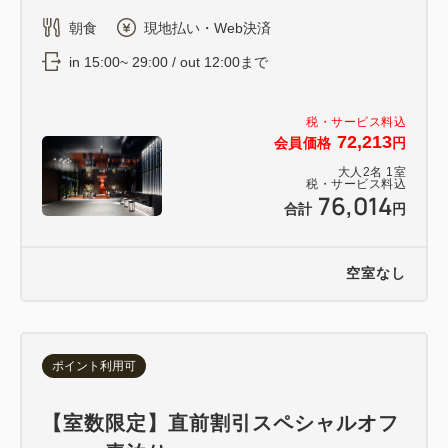
朝食
現地払い・Web決済
in 15:00~ 29:00 / out 12:00まで
税・サービス料込
72,213
会員価格
円
大人
2
名
1
室
税・サービス料込
76,014
合計
円
空室なし
ポイント利用可
【室数限定】直前割引スペシャルオフ