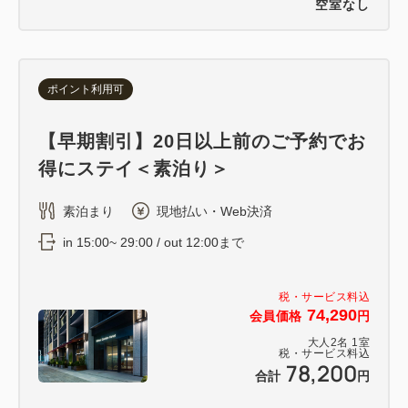
空室なし
ポイント利用可
【早期割引】20日以上前のご予約でお
得にステイ＜素泊り＞
素泊まり
現地払い・Web決済
in 15:00~ 29:00 / out 12:00まで
税・サービス料込
74,290
会員価格
円
大人
2
名
1
室
税・サービス料込
78,200
合計
円