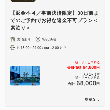
【返金不可／事前決済限定】30日前ま
でのご予約でお得な返金不可プラン＜
素泊り＞
素泊まり
Web決済
in 15:00~ 29:00 / out 12:00まで
税・サービス料込
64,600
会員価格
円
大人
2
名
1
室
税・サービス料込
68,000
合計
円
空室なし