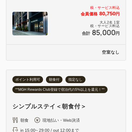
税・サービス料込
80,750
会員価格
円
大人
2
名
1
室
税・サービス料込
85,000
合計
円
空室なし
ポイント利用可
朝食付
指定なし
**MGH Rewards Club登録で宿泊代の5%以上を還元！**
シンプルステイ＜朝食付＞
朝食
現地払い・Web決済
in 15:00~ 29:00 / out 12:00まで