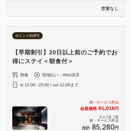
空室なし
ポイント利用可
【早期割引】20日以上前のご予約でお
得にステイ＜朝食付＞
朝食
現地払い・Web決済
in 15:00~ 29:00 / out 12:00まで
税・サービス料込
81,016
会員価格
円
大人
2
名
1
室
税・サービス料込
85,280
合計
円