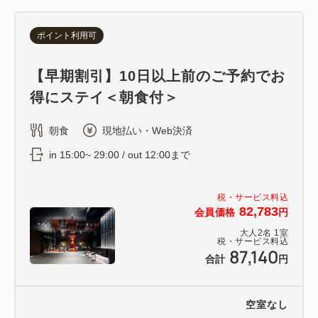
ポイント利用可
【早期割引】10日以上前のご予約でお
得にステイ＜朝食付＞
朝食
現地払い・Web決済
in 15:00~ 29:00 / out 12:00まで
税・サービス料込
82,783
会員価格
円
大人
2
名
1
室
税・サービス料込
87,140
合計
円
空室なし