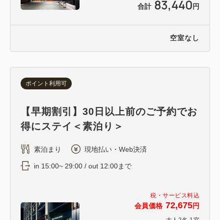
83,440
合計
円
空室なし
ポイント利用可
【早期割引】30日以上前のご予約でお
得にステイ＜素泊り＞
素泊まり
現地払い・Web決済
in 15:00~ 29:00 / out 12:00まで
税・サービス料込
72,675
会員価格
円
大人
2
名
1
室