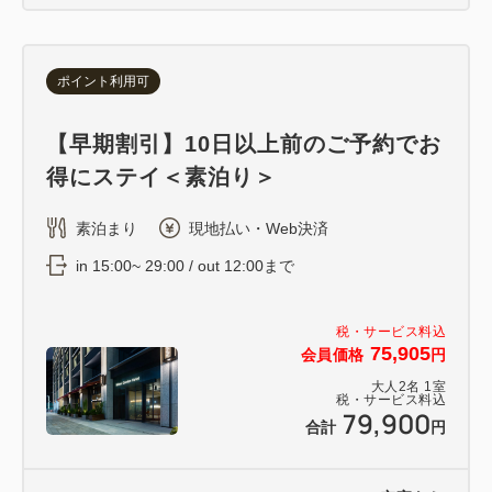
ポイント利用可
【早期割引】10日以上前のご予約でお
得にステイ＜素泊り＞
素泊まり
現地払い・Web決済
in 15:00~ 29:00 / out 12:00まで
税・サービス料込
75,905
会員価格
円
大人
2
名
1
室
税・サービス料込
79,900
合計
円