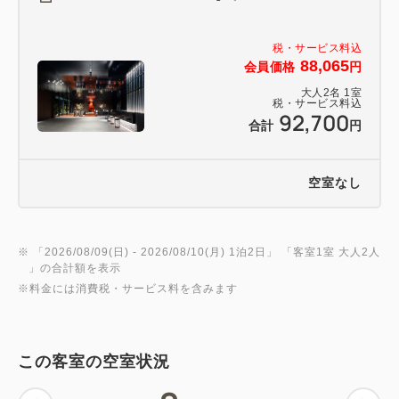
税・サービス料込
88,065
会員価格
円
大人
2
名
1
室
税・サービス料込
92,700
合計
円
空室なし
※ 「
2026/08/09(日)
- 2026/08/10(月)
1泊2日
」 「
客室1室 大人2人
」の合計額を表示
※料金には消費税・サービス料を含みます
この客室の空室状況