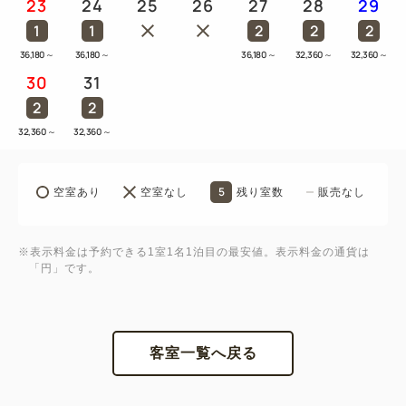
23
24
25
26
27
28
29
1
1
2
2
2
36,180
～
36,180
～
36,180
～
32,360
～
32,360
～
30
31
2
2
32,360
～
32,360
～
5
空室あり
空室なし
残り室数
販売なし
※表示料金は予約できる1室1名1泊目の最安値。表示料金の通貨は
「円」です。
客室一覧へ戻る