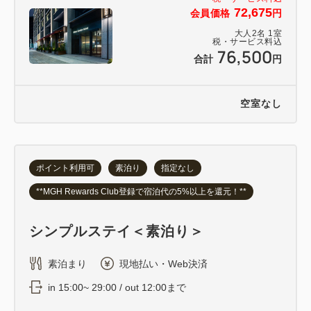
72,675
会員価格
円
大人
2
名
1
室
税・サービス料込
76,500
合計
円
空室なし
ポイント利用可
素泊り
指定なし
**MGH Rewards Club登録で宿泊代の5%以上を還元！**
シンプルステイ＜素泊り＞
素泊まり
現地払い・Web決済
in 15:00~ 29:00 / out 12:00まで