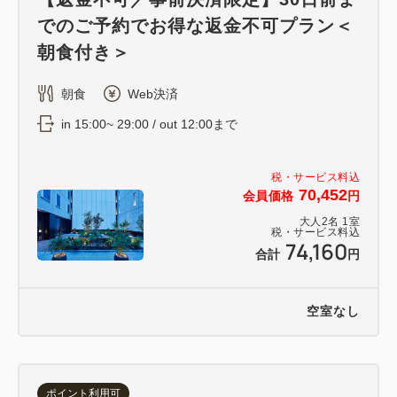
でのご予約でお得な返金不可プラン＜
朝食付き＞
朝食
Web決済
in 15:00~ 29:00 / out 12:00まで
税・サービス料込
70,452
会員価格
円
大人
2
名
1
室
税・サービス料込
74,160
合計
円
空室なし
ポイント利用可