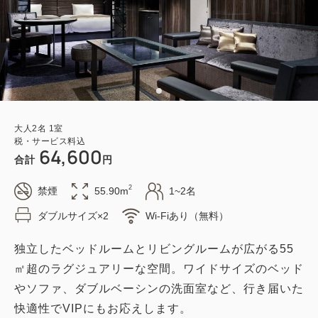
大人
2
名
1
室
税・サービス料込
64,600
合計
円
2
禁煙
55.90m
1~2名
ダブルサイズ×2
Wi-Fiあり（無料）
独立したベッドルームとリビングルームが広がる55
㎡超のラグジュアリーな空間。ワイドサイズのベッド
やソファ、ダブルベーシンの洗面室など、行き届いた
快適性でVIPにもお応えします。