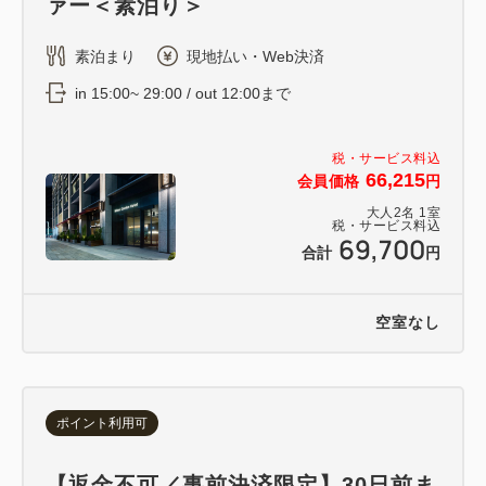
ァー＜素泊り＞
素泊まり
現地払い・Web決済
in 15:00~ 29:00 / out 12:00まで
税・サービス料込
66,215
会員価格
円
大人
2
名
1
室
税・サービス料込
69,700
合計
円
空室なし
ポイント利用可
【返金不可／事前決済限定】30日前ま