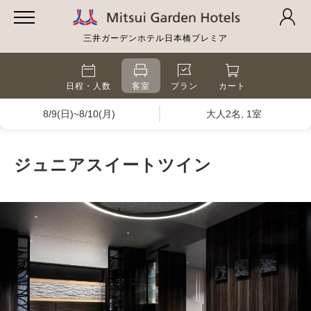
三井ガーデンホテル日本橋プレミア
日程・人数
客室
プラン
カート
8/9(日)~8/10(月)
大人2名, 1室
ジュニアスイートツイン