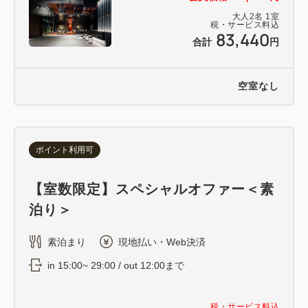
大人
2
名
1
室
税・サービス料込
83,440
合計
円
空室なし
ポイント利用可
【室数限定】スペシャルオファー＜素
泊り＞
素泊まり
現地払い・Web決済
in 15:00~ 29:00 / out 12:00まで
税・サービス料込