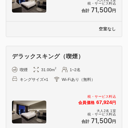
税・サービス料込
71,500
合計
円
空室なし
デラックスキング（喫煙）
2
喫煙
31.00m
1~2名
キングサイズ×1
Wi-Fiあり（無料）
税・サービス料込
67,924
会員価格
円
大人
2
名
1
室
税・サービス料込
71,500
合計
円