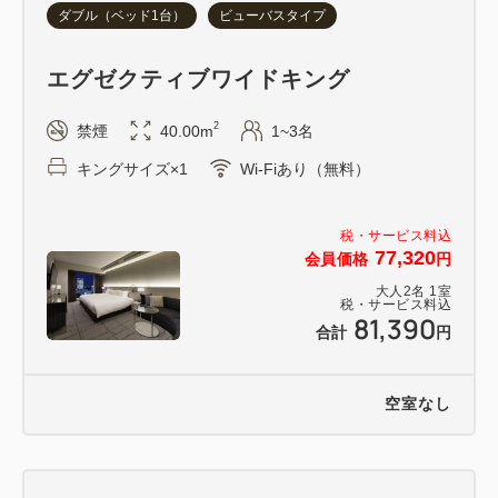
ダブル（ベッド1台）
ビューバスタイプ
エグゼクティブワイドキング
2
禁煙
40.00m
1~3名
キングサイズ×1
Wi-Fiあり（無料）
税・サービス料込
77,320
会員価格
円
大人
2
名
1
室
税・サービス料込
81,390
合計
円
空室なし