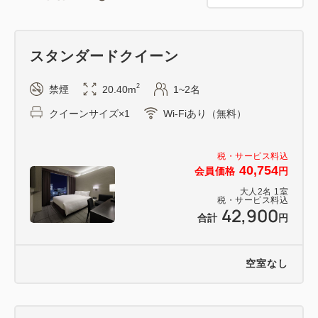
ックスについては100%のキャンセル料が発生しま
す。予めご了承くださいませ。
スタンダードクイーン
■ご朝食について
ご朝食ご希望の場合は、1名様3,850円にて追加可能
2
禁煙
20.40m
1~2名
でございます。
クイーンサイズ×1
Wi-Fiあり（無料）
ご希望の場合は事前にご連絡いただくかチェックイン
の際にお申し付けくださいませ。
税・サービス料込
40,754
会員価格
円
＜銀座の天空で味わう、優雅な朝食＞
大人
2
名
1
室
焼きたての全粒粉ガレットやクレープ、グリル料理を
税・サービス料込
42,900
合計
円
味わいながら、
ここでしか体験できない贅沢で優雅な朝のひとときを
お過ごしください。
空室なし
【レストラン】 16F「RISTORANTE EVOLTA il