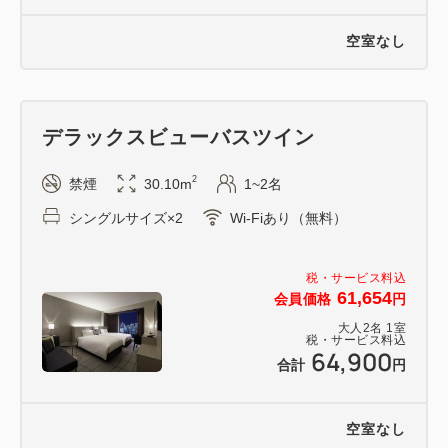
空室なし
デラックスビューバスツイン
2
禁煙
30.10m
1~2名
シングルサイズ×2
Wi-Fiあり（無料）
税・サービス料込
61,654
会員価格
円
大人
2
名
1
室
税・サービス料込
64,900
合計
円
空室なし