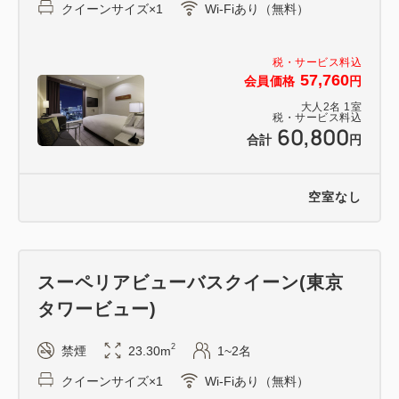
クイーンサイズ×1
Wi-Fiあり（無料）
税・サービス料込
57,760
会員価格
円
大人
2
名
1
室
税・サービス料込
60,800
合計
円
空室なし
スーペリアビューバスクイーン(東京
タワービュー)
2
禁煙
23.30m
1~2名
クイーンサイズ×1
Wi-Fiあり（無料）