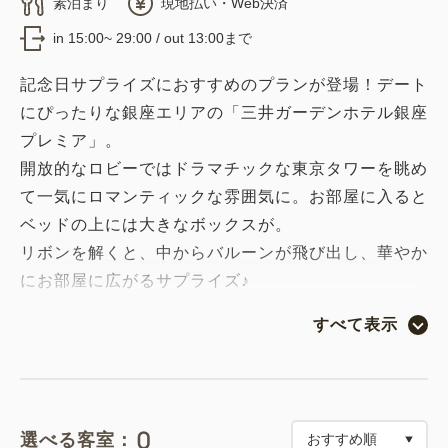
素泊まり
現地払い・Web決済
in 15:00~ 29:00 / out 13:00まで
記念日サプライズにおすすめのプランが登場！デート
にぴったりな銀座エリアの「三井ガーデンホテル銀座
プレミア」。
開放的なロビーではドラマチックな東京タワーを眺め
て一気にロマンティックな雰囲気に。お部屋に入ると
ベッドの上には大きなボックスが。
リボンを解くと、中からバルーンが飛び出し、華やか
にお部屋に広がるサプライズ♪
誕生日や記念日でのご利用に、バルーンにお好きな文
すべて表示
字入れができるのも嬉しいポイント。翌朝は13時レ
イトチェックアウトでゆっくりステイ。
・キャンセルの場合、到着日の4日前よりバルーンボ
0
選べる客室：