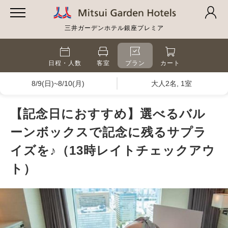
三井ガーデンホテル銀座プレミア
日程・人数
客室
プラン
カート
8/9(日)~8/10(月)
大人2名, 1室
【記念日におすすめ】選べるバル
ーンボックスで記念に残るサプラ
イズを♪（13時レイトチェックアウ
ト）