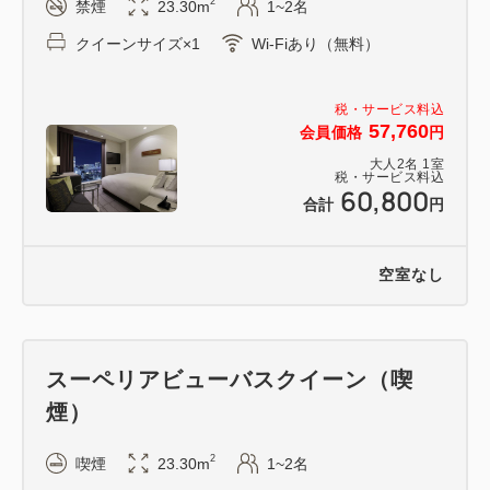
2
禁煙
23.30m
1~2名
クイーンサイズ×1
Wi-Fiあり（無料）
税・サービス料込
57,760
会員価格
円
大人
2
名
1
室
税・サービス料込
60,800
合計
円
空室なし
スーペリアビューバスクイーン（喫
煙）
2
喫煙
23.30m
1~2名