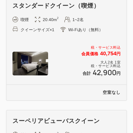
cielo」
スタンダードクイーン（喫煙）
【お時間】 6：30～10：00 （ラストオーダー
9：30）
2
喫煙
20.40m
1~2名
クイーンサイズ×1
Wi-Fiあり（無料）
■東京都宿泊税について
下記の通り、ホテル現地にてチェックイン時に別途東
税・サービス料込
京都宿泊税を徴収させていただきます。
40,754
会員価格
円
※宿泊料金（税別・素泊まり）が1人1泊あたり
大人
2
名
1
室
税・サービス料込
10000円～14999円：100円、15000円～：200円
42,900
合計
円
空室なし
スーペリアビューバスクイーン