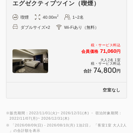
エグゼクティブツイン（喫煙）
2
喫煙
40.00m
1~2名
ダブルサイズ×2
Wi-Fiあり（無料）
税・サービス料込
71,060
会員価格
円
大人
2
名
1
室
税・サービス料込
74,800
合計
円
空室なし
※販売期間：2022/11/01(火)~ 2026/12/31(木) ・ 宿泊対象期間：
2022/11/07(月)~ 2026/12/31(木)
※ 「
2026/08/09(日)
- 2026/08/10(月)
1泊2日
」 「
客室1室 大人2人
」の合計額を表示