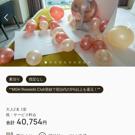
素泊り
指定なし
**MGH Rewards Club登録で宿泊代の5%以上を還元！**
大人
2
名
1
室
税・サービス料込
40,754
合計
円