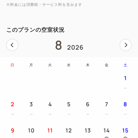
※料金には消費税・サービス料を含みます
このプランの空室状況
8
2026
日
月
火
水
木
金
土
1
2
3
4
5
6
7
8
9
10
11
12
13
14
15