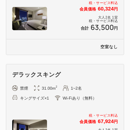
税・サービス料込
60,324
会員価格
円
大人
2
名
1
室
税・サービス料込
63,500
合計
円
空室なし
デラックスキング
2
禁煙
31.00m
1~2名
キングサイズ×1
Wi-Fiあり（無料）
税・サービス料込
67,924
会員価格
円
大人
2
名
1
室