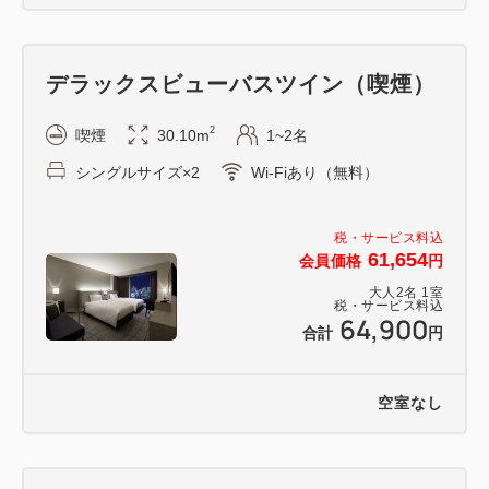
デラックスビューバスツイン（喫煙）
2
喫煙
30.10m
1~2名
シングルサイズ×2
Wi-Fiあり（無料）
税・サービス料込
61,654
会員価格
円
大人
2
名
1
室
税・サービス料込
64,900
合計
円
空室なし