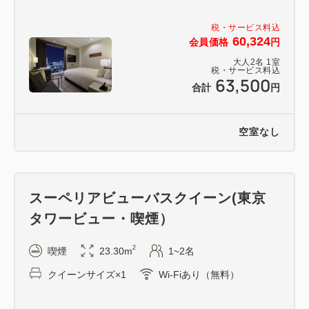
税・サービス料込
60,324
会員価格
円
大人
2
名
1
室
税・サービス料込
63,500
合計
円
空室なし
スーペリアビューバスクイーン(東京
タワービュー・喫煙）
2
喫煙
23.30m
1~2名
クイーンサイズ×1
Wi-Fiあり（無料）