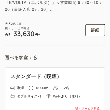
「E'VOLTA（エボルタ）」 ○営業時間 6：30～10：
1
00（最終入店 09：30）...
詳細
今すぐ予約
残り
室
大人
2
名
1
室
税・サービス料込
詳細
33,630
合計
円~
エグゼクティブツイン（喫煙）
2
喫煙
40.00m
1~2名
6
選べる客室：
ダブルサイズ×2
Wi-Fiあり（無料）
税・サービス料込
56,258
会員価格
円
スタンダード（喫煙）
大人
2
名
1
室
税・サービス料込
2
喫煙
18.50m
1~2名
59,220
合計
円
ダブルサイズ×1
Wi-Fiあり（無料）
税・サービス料込