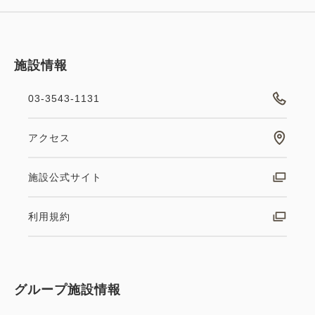
55,574
会員価格
円
大人
2
名
1
室
税・サービス料込
58,500
合計
円
施設情報
03-3543-1131
2
詳細
今すぐ予約
残り
室
ポイント利用可
アクセス
【返金不可／事前決済限定】30日前
施設公式サイト
デラックスキング（喫煙）
までのご予約でお得な返金不可プ
利用規約
2
喫煙
31.00m
1~2名
ラン＜朝食付き＞
キングサイズ×1
Wi-Fiあり（無料）
朝食
Web決済
税・サービス料込
グループ施設情報
in 15:00~ 29:00 / out 12:00まで
59,374
会員価格
円