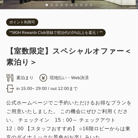
ポイント利用可
**MGH Rewards Club登録で宿泊代の5%以上を還元！**
デラックスキング（喫煙）
2
喫煙
31.00m
1~2名
【室数限定】スペシャルオファー＜
キングサイズ×1
Wi-Fiあり（無料）
素泊り＞
税・サービス料込
素泊まり
現地払い・Web決済
60,020
会員価格
円
in 15:00~ 29:00 / out 12:00まで
大人
2
名
1
室
税・サービス料込
63,180
合計
円
公式ホームページでご予約いただけるお得なプランを
ご用意いたしました。 この機会にぜひご利用くださ
い。 チェックイン 15：00～ チェックアウト
1
詳細
今すぐ予約
残り
室
12：00 【スタッフおすすめ】 ○16階ロビーからは東
京のダイナミックな景色がお楽しみいた...