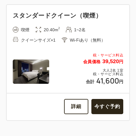
スタンダードクイーン（喫煙）
2
喫煙
20.40m
1~2名
クイーンサイズ×1
Wi-Fiあり（無料）
税・サービス料込
39,520
会員価格
円
大人
2
名
1
室
税・サービス料込
41,600
合計
円
詳細
今すぐ予約