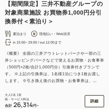
【期間限定】三井不動産グループの
対象商業施設 お買物券1,000円分引
換券付＜素泊り＞
素泊まり
現地払い・Web決済
in 15:00~ 29:00 / out 12:00まで
《概要》 全国の三井アウトレットパークや一部の三
井ショッピングパークなどで使えるお買物・お食事券
（500円×2枚/合計1,000円分）引換券付きプランで
す。 ※上記の引換券は、1名様1泊につき1枚お渡し
します。 ※引き換え後のお買物・お食事券は、...
大人
2
名
1
室
税・サービス料込
詳細
26,314
合計
円~