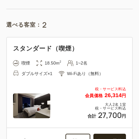
2
選べる客室：
スタンダード（喫煙）
2
喫煙
18.50m
1~2名
ダブルサイズ×1
Wi-Fiあり（無料）
税・サービス料込
26,314
会員価格
円
大人
2
名
1
室
税・サービス料込
27,700
合計
円