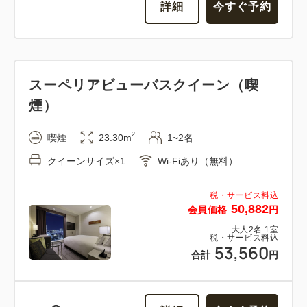
詳細
今すぐ予約
スーペリアビューバスクイーン（喫
煙）
2
喫煙
23.30m
1~2名
クイーンサイズ×1
Wi-Fiあり（無料）
税・サービス料込
50,882
会員価格
円
大人
2
名
1
室
税・サービス料込
53,560
合計
円