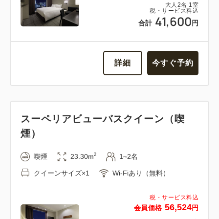
大人
2
名
1
室
税・サービス料込
41,600
合計
円
詳細
今すぐ予約
スーペリアビューバスクイーン（喫
煙）
2
喫煙
23.30m
1~2名
クイーンサイズ×1
Wi-Fiあり（無料）
税・サービス料込
56,524
会員価格
円