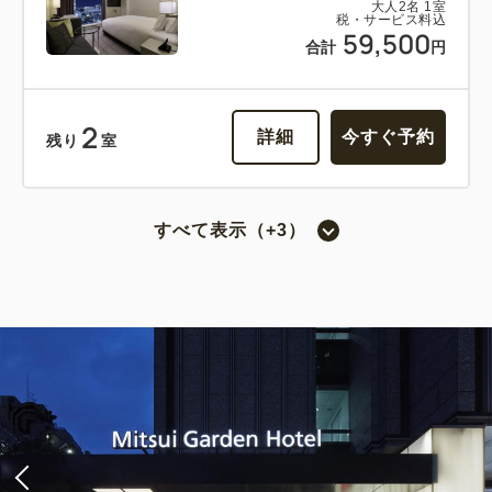
大人
2
名
1
室
税・サービス料込
59,500
合計
円
2
詳細
今すぐ予約
残り
室
すべて表示（+3）
スーペリアツイン（3ベッド・喫煙）
2
喫煙
26.30m
1~3名
シングルサイズ×2
エキストラベッド×1
Wi-Fiあり（無料）
税・サービス料込
62,890
会員価格
円
大人
2
名
1
室