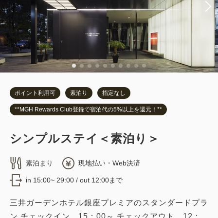
税・サービス料込
66,200
合計
円
2
詳細
今すぐ予約
残り
室
ポイント利用可
素泊り
指定なし
**MGH Rewards Club登録で宿泊代の5%以上を還元！**
デラックスキング（喫煙）
2
喫煙
31.00m
1~2名
シンプルステイ＜素泊り＞
キングサイズ×1
Wi-Fiあり（無料）
素泊まり
現地払い・Web決済
税・サービス料込
in 15:00~ 29:00 / out 12:00まで
66,690
会員価格
円
大人
2
名
1
室
三井ガーデンホテル銀座プレミアのスタンダードプラ
税・サービス料込
70,200
ン チェックイン 15：00～ チェックアウト 12：
合計
円