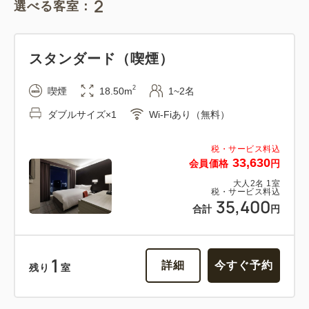
2
選べる客室：
スタンダード（喫煙）
2
喫煙
18.50m
1~2名
ダブルサイズ×1
Wi-Fiあり（無料）
税・サービス料込
33,630
会員価格
円
大人
2
名
1
室
税・サービス料込
35,400
合計
円
1
詳細
今すぐ予約
残り
室