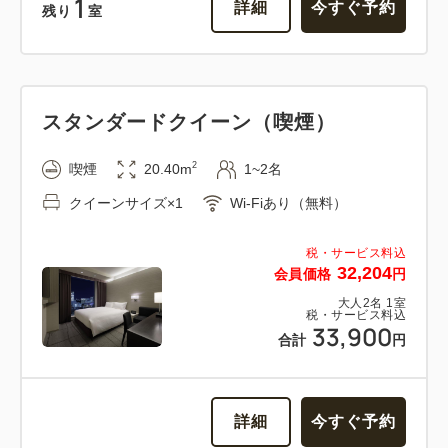
1
詳細
今すぐ予約
残り
室
スタンダードクイーン（喫煙）
2
喫煙
20.40m
1~2名
クイーンサイズ×1
Wi-Fiあり（無料）
税・サービス料込
32,204
会員価格
円
大人
2
名
1
室
税・サービス料込
33,900
合計
円
詳細
今すぐ予約