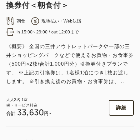
換券付＜朝食付＞
朝食
現地払い・Web決済
in 15:00~ 29:00 / out 12:00まで
《概要》 全国の三井アウトレットパークや一部の三
井ショッピングパークなどで使えるお買物・お食事券
（500円×2枚/合計1,000円分）引換券付きプランで
す。 ※上記の引換券は、1名様1泊につき1枚お渡し
します。 ※引き換え後のお買物・お食事券は、...
大人
2
名
1
室
税・サービス料込
詳細
33,630
合計
円~