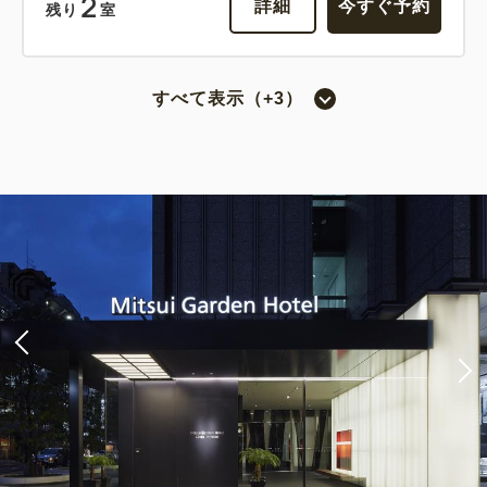
2
詳細
今すぐ予約
残り
室
すべて表示（+3）
スーペリアツイン（3ベッド・喫煙）
2
喫煙
26.30m
1~3名
シングルサイズ×2
エキストラベッド×1
Wi-Fiあり（無料）
税・サービス料込
56,600
会員価格
円
大人
2
名
1
室
税・サービス料込
59,580
合計
円
2
詳細
今すぐ予約
残り
室