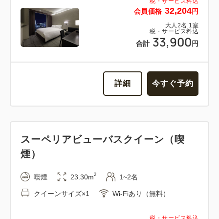
税・サービス料込
32,204
会員価格
円
大人
2
名
1
室
税・サービス料込
33,900
合計
円
詳細
今すぐ予約
スーペリアビューバスクイーン（喫
煙）
2
喫煙
23.30m
1~2名
クイーンサイズ×1
Wi-Fiあり（無料）
税・サービス料込