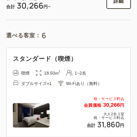
詳細
30,266
合計
円~
6
選べる客室：
スタンダード（喫煙）
2
喫煙
18.50m
1~2名
ダブルサイズ×1
Wi-Fiあり（無料）
税・サービス料込
30,266
会員価格
円
大人
2
名
1
室
税・サービス料込
31,860
合計
円