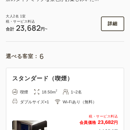
大人
2
名
1
室
エグゼクティブツイン（喫煙）
税・サービス料込
詳細
23,682
合計
円~
2
喫煙
40.00m
1~2名
ダブルサイズ×2
Wi-Fiあり（無料）
6
選べる客室：
税・サービス料込
62,852
会員価格
円
大人
2
名
1
室
スタンダード（喫煙）
税・サービス料込
66,160
合計
円
2
喫煙
18.50m
1~2名
ダブルサイズ×1
Wi-Fiあり（無料）
1
詳細
今すぐ予約
残り
室
税・サービス料込
23,682
会員価格
円