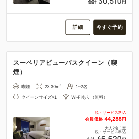
30,510
合計
円
詳細
今すぐ予約
スーペリアビューバスクイーン（喫
煙）
2
喫煙
23.30m
1~2名
クイーンサイズ×1
Wi-Fiあり（無料）
税・サービス料込
44,288
会員価格
円
大人
2
名
1
室
税・サービス料込
46,620