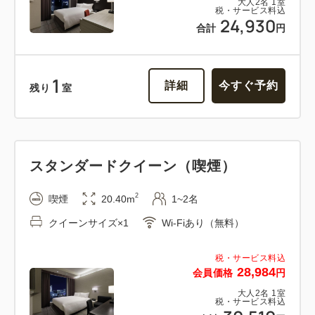
大人
2
名
1
室
税・サービス料込
24,930
合計
円
1
詳細
今すぐ予約
残り
室
スタンダードクイーン（喫煙）
2
喫煙
20.40m
1~2名
クイーンサイズ×1
Wi-Fiあり（無料）
税・サービス料込
28,984
会員価格
円
大人
2
名
1
室
税・サービス料込