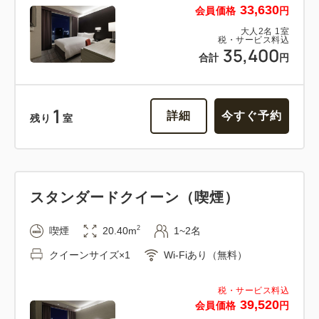
1
詳細
今すぐ予約
残り
室
33,630
会員価格
円
大人
2
名
1
室
税・サービス料込
35,400
合計
円
1
詳細
今すぐ予約
残り
室
スタンダードクイーン（喫煙）
2
喫煙
20.40m
1~2名
クイーンサイズ×1
Wi-Fiあり（無料）
税・サービス料込
39,520
会員価格
円