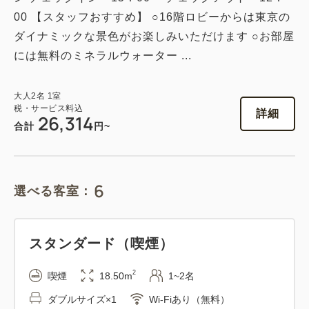
00 【スタッフおすすめ】 ○16階ロビーからは東京の
ダイナミックな景色がお楽しみいただけます ○お部屋
1
には無料のミネラルウォーター ...
詳細
今すぐ予約
残り
室
大人
2
名
1
室
税・サービス料込
詳細
26,314
合計
円~
エグゼクティブツイン（喫煙）
2
喫煙
40.00m
1~2名
6
選べる客室：
ダブルサイズ×2
Wi-Fiあり（無料）
税・サービス料込
69,824
会員価格
円
スタンダード（喫煙）
大人
2
名
1
室
税・サービス料込
2
喫煙
18.50m
1~2名
73,500
合計
円
ダブルサイズ×1
Wi-Fiあり（無料）