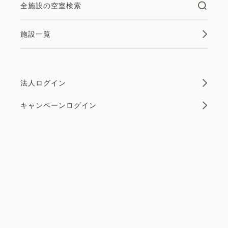
大人
2
名
1
室
ご予約が決まっているお客様へ、おすすめな宿泊プラ
全施設の空室検索
税・サービス料込
62,500
ンです。 ※当プランは返金不可のプランです。 ご予
合計
円
約が完了した時点からキャンセル料が100％発生いた
施設一覧
します。 十分にご確認の上、ご予約ください。 ※お
1
支払いは事前のクレジットカード決済のみです。
詳細
今すぐ予約
残り
室
※...
法人ログイン
キャンペーンログイン
空室なし
詳細
エグゼクティブツイン（喫煙）
2
喫煙
40.00m
1~2名
空室カレンダー
ダブルサイズ×2
Wi-Fiあり（無料）
税・サービス料込
62,510
会員価格
円
大人
2
名
1
室
税・サービス料込