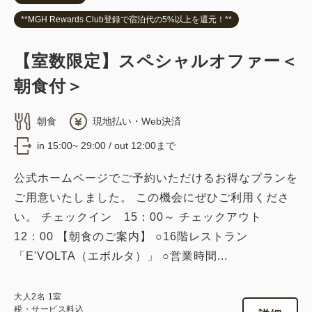
**MGH Rewards Club登録で宿泊代の5%以上を還元！**
【室数限定】スペシャルオファー＜
朝食付＞
朝食
現地払い・Web決済
in 15:00~ 29:00 / out 12:00まで
公式ホームページでご予約いただけるお得なプランを
ご用意いたしました。 この機会にぜひご利用くださ
い。 チェックイン 15：00～ チェックアウト
12：00 【朝食のご案内】 ○16階レストラン
「E'VOLTA（エボルタ）」 ○営業時間...
大人
2
名
1
室
税・サービス料込