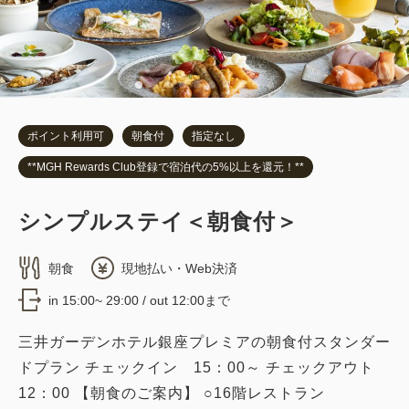
2
詳細
今すぐ予約
残り
室
ポイント利用可
朝食付
指定なし
**MGH Rewards Club登録で宿泊代の5%以上を還元！**
デラックスキング（喫煙）
2
喫煙
31.00m
1~2名
シンプルステイ＜朝食付＞
キングサイズ×1
Wi-Fiあり（無料）
朝食
現地払い・Web決済
税・サービス料込
in 15:00~ 29:00 / out 12:00まで
53,436
会員価格
円
大人
2
名
1
室
三井ガーデンホテル銀座プレミアの朝食付スタンダー
税・サービス料込
56,250
ドプラン チェックイン 15：00～ チェックアウト
合計
円
12：00 【朝食のご案内】 ○16階レストラン