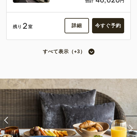
合計
円
2
詳細
今すぐ予約
残り
室
すべて表示（+3）
スーペリアツイン（3ベッド・喫煙）
2
喫煙
26.30m
1~3名
シングルサイズ×2
エキストラベッド×1
Wi-Fiあり（無料）
税・サービス料込
50,016
会員価格
円
大人
2
名
1
室
税・サービス料込
52,650
合計
円