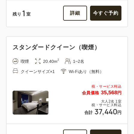
1
詳細
今すぐ予約
残り
室
スタンダードクイーン（喫煙）
2
喫煙
20.40m
1~2名
クイーンサイズ×1
Wi-Fiあり（無料）
税・サービス料込
35,568
会員価格
円
大人
2
名
1
室
税・サービス料込
37,440
合計
円