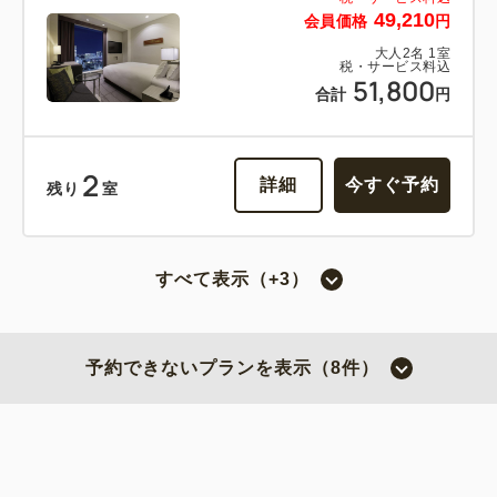
49,210
会員価格
円
大人
2
名
1
室
税・サービス料込
51,800
合計
円
2
詳細
今すぐ予約
残り
室
すべて表示（+3）
スーペリアツイン（3ベッド・喫煙）
2
喫煙
26.30m
1~3名
予約できないプランを表示（8件）
シングルサイズ×2
エキストラベッド×1
Wi-Fiあり（無料）
税・サービス料込