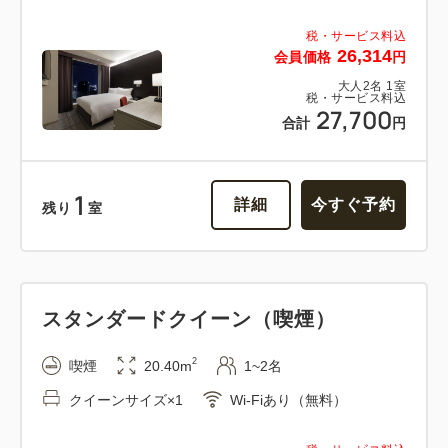
税・サービス料込
1
詳細
今すぐ予約
残り
室
26,314
会員価格
円
大人
2
名
1
室
税・サービス料込
27,700
合計
円
1
詳細
今すぐ予約
残り
室
スタンダードクイーン（喫煙）
2
喫煙
20.40m
1~2名
クイーンサイズ×1
Wi-Fiあり（無料）