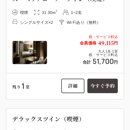
2
喫煙
31.30m
1~2名
シングルサイズ×2
Wi-Fiあり（無料）
税・サービス料込
49,115
会員価格
円
大人
1
名
1
室
税・サービス料込
51,700
合計
円
1
詳細
今すぐ予約
残り
室
デラックスツイン（喫煙）