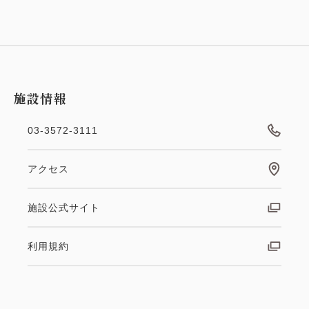
施設情報
03-3572-3111
ポイント利用可
アクセス
【返金不可／事前決済限定】30日前
施設公式サイト
までのご予約でお得な返金不可プラ
利用規約
ン＜朝食付き＞
朝食
Web決済