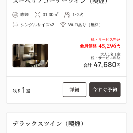
スーペリアコーナーツイン（喫煙）
2
喫煙
31.30m
1~2名
シングルサイズ×2
Wi-Fiあり（無料）
税・サービス料込
45,296
会員価格
円
大人
1
名
1
室
税・サービス料込
47,680
合計
円
1
詳細
今すぐ予約
残り
室
デラックスツイン（喫煙）