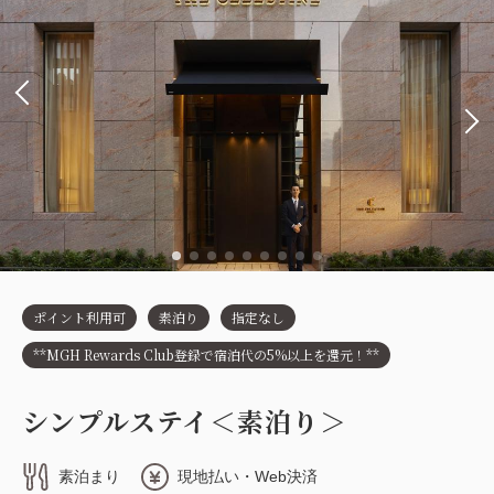
ポイント利用可
素泊り
指定なし
**MGH Rewards Club登録で宿泊代の5%以上を還元！**
シンプルステイ＜素泊り＞
素泊まり
現地払い・Web決済