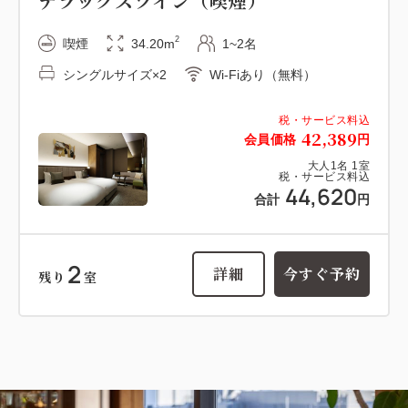
デラックスツイン（喫煙）
2
喫煙
34.20m
1~2名
シングルサイズ×2
Wi-Fiあり（無料）
税・サービス料込
42,389
会員価格
円
大人
1
名
1
室
税・サービス料込
44,620
合計
円
2
詳細
今すぐ予約
残り
室