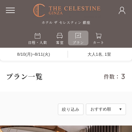
ホテル ザ セレスティン 銀座
日程・人数
客室
プラン
カート
8/10(月)~8/11(火)
大人1名, 1室
プラン一覧
3
件数：
絞り込み