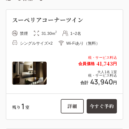
スーペリアコーナーツイン
2
禁煙
31.30m
1~2名
シングルサイズ×2
Wi-Fiあり（無料）
税・サービス料込
41,743
会員価格
円
大人
1
名
1
室
税・サービス料込
43,940
合計
円
1
詳細
今すぐ予約
残り
室