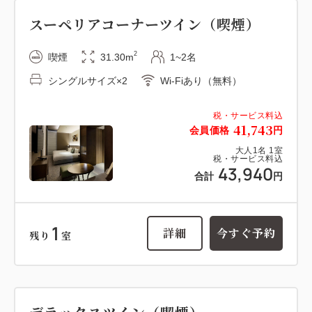
スーペリアコーナーツイン（喫煙）
2
喫煙
31.30m
1~2名
シングルサイズ×2
Wi-Fiあり（無料）
税・サービス料込
41,743
会員価格
円
大人
1
名
1
室
税・サービス料込
43,940
合計
円
1
詳細
今すぐ予約
残り
室