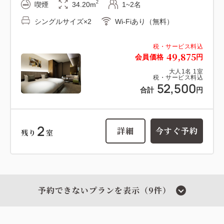
2
喫煙
34.20m
1~2名
シングルサイズ×2
Wi-Fiあり（無料）
税・サービス料込
49,875
会員価格
円
大人
1
名
1
室
税・サービス料込
52,500
合計
円
2
詳細
今すぐ予約
残り
室
予約できないプランを表示（9件）