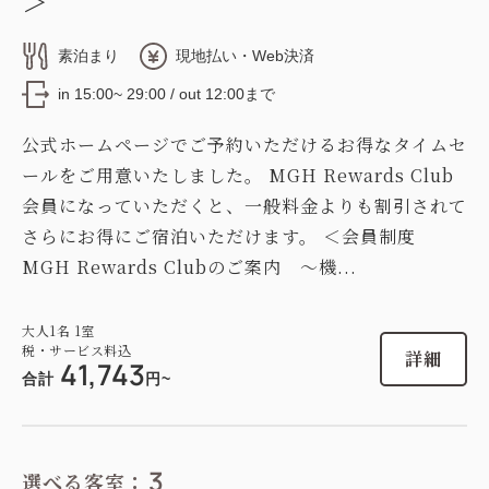
＞
素泊まり
現地払い・Web決済
in 15:00~ 29:00 / out 12:00まで
公式ホームページでご予約いただけるお得なタイムセ
ールをご用意いたしました。 MGH Rewards Club
会員になっていただくと、一般料金よりも割引されて
さらにお得にご宿泊いただけます。 ＜会員制度
MGH Rewards Clubのご案内 ～機...
大人
1
名
1
室
税・サービス料込
詳細
41,743
合計
円~
3
選べる客室：