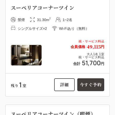
スーペリアコーナーツイン
2
禁煙
31.30m
1~2名
シングルサイズ×2
Wi-Fiあり（無料）
税・サービス料込
49,115
会員価格
円
大人
1
名
1
室
税・サービス料込
51,700
合計
円
1
詳細
今すぐ予約
残り
室
スーペリアコーナーツイン（喫煙）