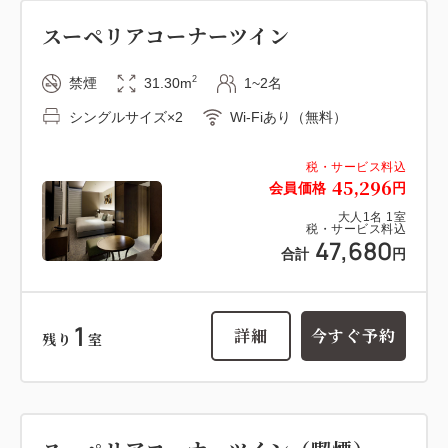
スーペリアコーナーツイン
2
禁煙
31.30m
1~2名
シングルサイズ×2
Wi-Fiあり（無料）
税・サービス料込
45,296
会員価格
円
大人
1
名
1
室
税・サービス料込
47,680
合計
円
1
詳細
今すぐ予約
残り
室