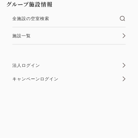
グループ施設情報
in 15:00~ 29:00 / out 12:00まで
ご予定が決まっているお客様へ、おすすめな宿泊プラ
全施設の空室検索
ンです。 ※当プランは返金不可のプランです。 ​ ご予
約が完了した時点からキャンセル料が100％発生いた
施設一覧
します。 十分にご確認の上、ご予約ください。 ※お
支払いは事前のクレジットカー...
法人ログイン
空室なし
詳細
キャンペーンログイン
空室カレンダー