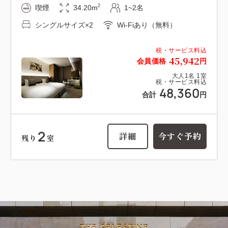
2
喫煙
34.20m
1~2名
シングルサイズ×2
Wi-Fiあり（無料）
税・サービス料込
45,942
会員価格
円
大人
1
名
1
室
税・サービス料込
48,360
合計
円
2
詳細
今すぐ予約
残り
室