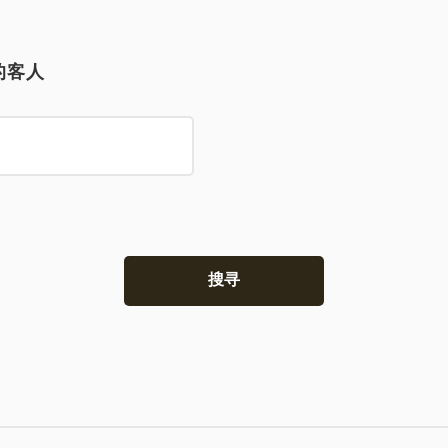
的客人
搜寻