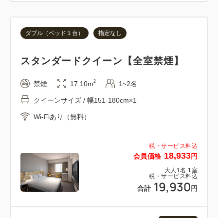
【宿泊者専用ゲストラウンジのご案内】
場所 ： 1F レストラン ガーデンカフェ
GARDEN CAFE
ダブル（ベッド１台）
指定なし
営業時間 ： 13：00 ～ 22：00
スタンダードクイーン【全室禁煙】
ご案内 ： コーヒーなどをご用意しております。
2
禁煙
17.10m
1~2名
風が吹き抜け、日向のように爽やかで光が降り注ぐ宿
クイーンサイズ / 幅151-180cm×1
泊者専用ラウンジでは、コーヒー等のフリードリンク
をお楽しみいただけます。（営業時間/13：00～22：
Wi-Fiあり（無料）
00）
※団体等で貸し切りの場合、ご利用いただけない場合
税・サービス料込
18,933
もございます。
会員価格
円
大人
1
名
1
室
税・サービス料込
19,930
■JR岡山駅から徒歩2分の好立地。ビジネスや観光の
合計
円
拠点に便利です。
■加湿機能付空気清浄機を全室標準装備。