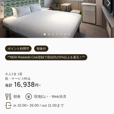
ポイント利用可
朝食付
**MGH Rewards Club登録で宿泊代の5%以上を還元！**
大人
1
名
1
室
税・サービス料込
16,938
合計
円~
朝食
現地払い・Web決済
in 15:00~ 26:00 / out 11:00まで