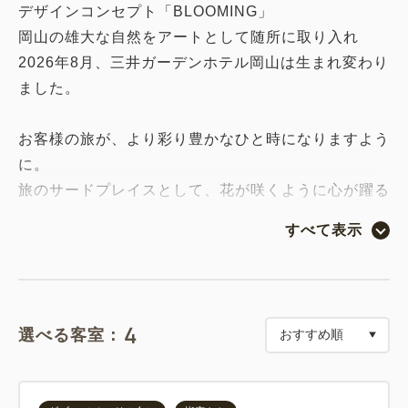
デザインコンセプト「BLOOMING」
岡山の雄大な自然をアートとして随所に取り入れ
2026年8月、三井ガーデンホテル岡山は生まれ変わり
ました。
お客様の旅が、より彩り豊かなひと時になりますよう
に。
旅のサードプレイスとして、花が咲くように心が躍る
滞在時間をお過ごしください。
すべて表示
本プランはご朝食を含むプランです。
＜連泊清掃について＞（2026年4月1日より）
4
選べる客室：
・ベッドシーツの交換は3日に1回（4泊目に全交換）
となります。
・追加でシーツ交換をご希望の場合は、客室内の「シ