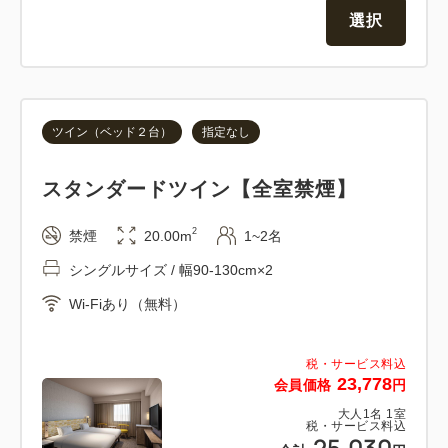
■最上階に大浴場をご用意。無料でご利用いただけま
選択
す。
ツイン（ベッド２台）
指定なし
スタンダードツイン【全室禁煙】
2
禁煙
20.00m
1~2名
シングルサイズ / 幅90-130cm×2
Wi-Fiあり（無料）
税・サービス料込
23,778
会員価格
円
大人
1
名
1
室
税・サービス料込
25,030