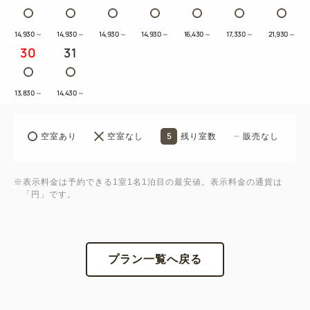
14,930
～
14,930
～
14,930
～
14,930
～
16,430
～
17,330
～
21,930
～
30
31
13,830
～
14,430
～
5
空室あり
空室なし
残り室数
販売なし
※表示料金は予約できる1室1名1泊目の最安値。表示料金の通貨は
「円」です。
プラン一覧へ戻る