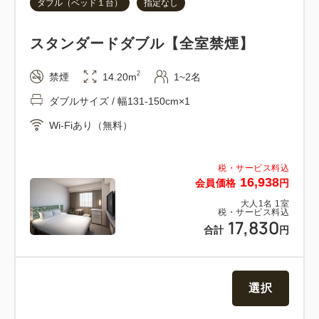
ダブル（ベッド１台）
指定なし
ーツ交換意志表示カード」をベッドに置いてくださ
い。
スタンダードダブル【全室禁煙】
・毎日の清掃では、ベッドメイク・タオル交換・ゴミ
回収・客室清掃を行います。
2
禁煙
14.20m
1~2名
ダブルサイズ / 幅131-150cm×1
10階の大浴場「GREEN BATH」で、岡山の名園を彷
Wi-Fiあり（無料）
彿とさせる庭園を眺めながら、ゆっくりと足を伸ばし
一日の疲れを癒してください。
税・サービス料込
16,938
会員価格
円
【朝食のご案内】
大人
1
名
1
室
場所 ： 1F ガーデンカフェ GARDEN
税・サービス料込
17,830
CAFE
合計
円
営業時間 ： 6：30 ～ 10：00（最終入店 9：
30）
内容 ： 和洋ビュッフェ
選択