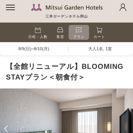
三井ガーデンホテル岡山
日程・人数
客室
プラン
カート
8/9(日)~8/10(月)
大人1名, 1室
【全館リニューアル】BLOOMING
STAYプラン＜朝食付＞