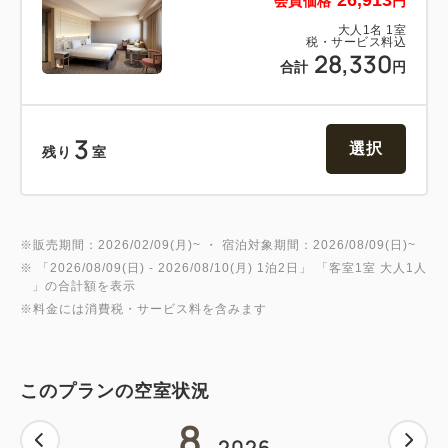
会員価格
円
大人
1
名
1
室
税・サービス料込
28,330
合計
円
3
選択
残り
室
※販売期間：2026/02/09(月)~ ・ 宿泊対象期間：2026/08/09(日)~
※ 「
2026/08/09(日)
- 2026/08/10(月)
1泊2日
」 「
客室1室 大人1人
」の合計額を表示
※料金には消費税・サービス料を含みます
このプランの空室状況
8
2026