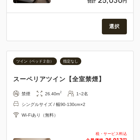
合計
円
選択
ツイン（ベッド２台）
指定なし
スーペリアツイン【全室禁煙】
2
禁煙
26.40m
1~2名
シングルサイズ / 幅90-130cm×2
Wi-Fiあり（無料）
税・サービス料込
26,913