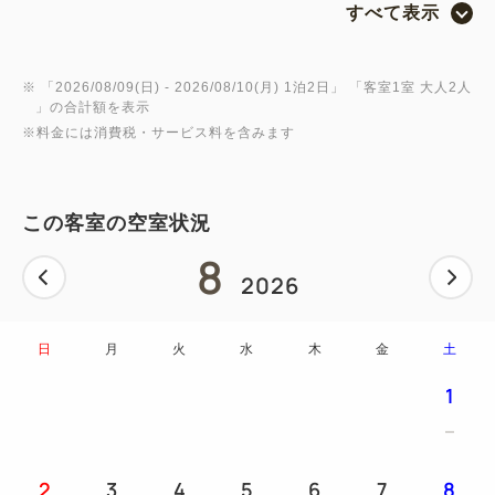
すべて表示
・ベッドはお申込み人数に関わらず5台常設でござい
ます。（お部屋からベッドを抜くことはできませ
ん。）
※ 「
2026/08/09(日)
- 2026/08/10(月)
1泊2日
」 「
客室1室 大人2人
」の合計額を表示
・バス・トイレ別、洗い場付のバスルームを完備して
※料金には消費税・サービス料を含みます
おります。
・トイレと洗面所は2か所ご用意しております。
・大人数でお泊りいただくには最高のお部屋です。
この客室の空室状況
8
2026
日
月
火
水
木
金
土
1
2
3
4
5
6
7
8