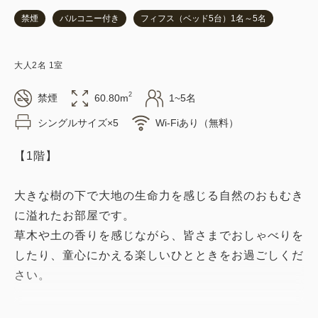
禁煙
バルコニー付き
フィフス（ベッド5台）1名～5名
大人
2
名
1
室
2
禁煙
60.80m
1~5名
シングルサイズ×5
Wi-Fiあり（無料）
【1階】
大きな樹の下で大地の生命力を感じる自然のおもむき
に溢れたお部屋です。
草木や土の香りを感じながら、皆さまでおしゃべりを
したり、童心にかえる楽しいひとときをお過ごしくだ
さい。
■お部屋の特徴■