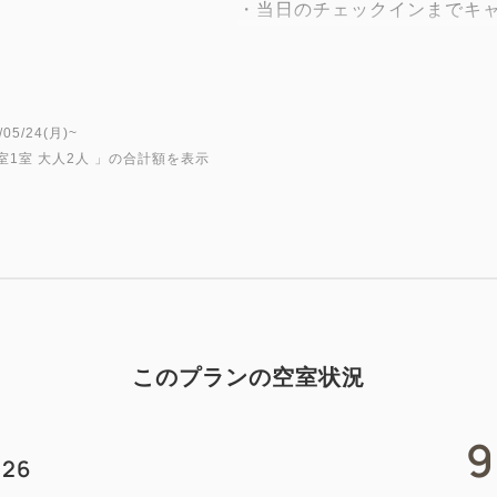
・当日のチェックインまでキ
お子様の急な体調不良が不安
う、当プランでご予約の場合
※前日・当日キャンセルの場
※お子様の体調不良以外での
5/24(月)~
室1室 大人2人
」の合計額を表示
されます。
■お部屋のポイント
広さはゆったり45.4平米
ローベッド4台(2台ずつベッ
丸みを帯びた家具、シャッタ
冷蔵庫には赤ちゃんの指はさ
このプランの空室状況
ーを設置。
バス・トイレ独立型。洗い場
9
浴にもぴったり。
26
＜ウェルカムベビーのお宿プ