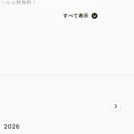
ャンセル料無料！
なご家族にも安心してご予約が頂けるよ
すべて表示
は当日でもキャンセル料は頂戴しません。
合は直接ホテルまでご連絡下さい。
キャンセルは通常のキャンセル規定が適用
ド接着可能)
ー付きコンセントの安全加工｡
みやいたずら防止のため、ドアストッパ
付きのお風呂なのでお子様と一緒のご入
2026
ラン客室限定＞