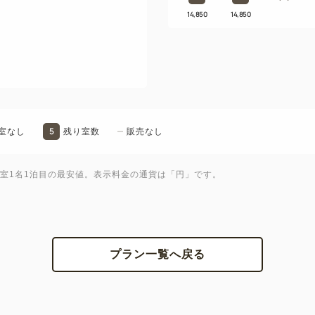
14,850
14,850
■ご宿泊に際して
・全額前精算です。
・自動チェックイン機にて非
能です。
・宿泊当日の朝5時より仮チ
・お部屋へ入室できるのは15
5
室なし
残り室数
販売なし
場のご利用が可能です。
・ロビー・コンビニエンスス
1室1名1泊目の最安値。表示料金の通貨は「円」です。
ートのナイトウェアとスリッ
【注意事項】
日程や空室状況により料金が
プラン一覧へ戻る
用されます。
レストランは、スリッパでの