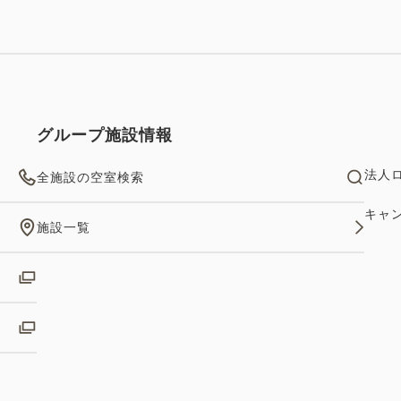
アメニティの一部を1階アメ
だけお客様ご自身でお選びい
グループ施設情報
法人
全施設の空室検索
キャ
施設一覧