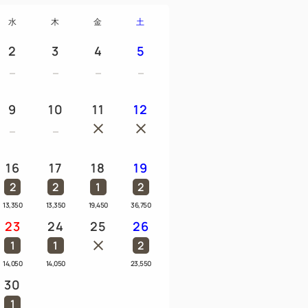
しいプラン専用備品とベビーソープシャ
水
木
金
土
ます！
温計/おむつ用ごみ箱
2
3
4
5
予約制 直接ホテルまでご連絡ください。
パ/歯磨きセット/ベビーベッド（0歳児）
9
10
11
12
/ブルーレイプレーヤー
、踏み台は全室常備。
16
17
18
19
2
2
1
2
る展望大浴場は終夜営業！（18時～翌9
13,350
13,350
19,450
36,750
23
24
25
26
マートフォンで確認いただけます
1
1
2
14,050
14,050
23,550
30
ターサーバーを設置しております。
1