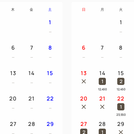
赤ちゃんと一緒のご旅行で嬉
木
金
土
日
月
火
ンプーをお部屋にご用意致し
ベビーバス/ベビーチェア/湯
1
1
■お子様用貸出備品 ※事前
パジャマ（120cm）/スリッ
6
7
8
6
7
8
おねしょパット/哺乳瓶消毒器
※ベッドガード1台、補助便座
13
14
15
13
14
15
■展望大浴場
1
2
・ホテル最上階、海が一望でき
12,450
12,450
時）
20
21
22
20
21
22
・混雑状況は客室テレビやス
1
23,550
■館内設備
27
28
29
27
28
29
・各フロアの2箇所にウォー
2
1