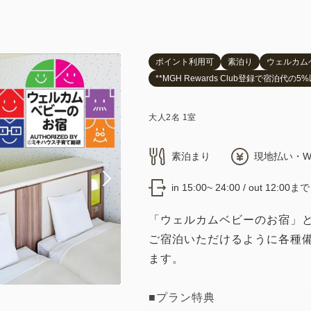
ポイント利用可
素泊り
ウェルカム
**MGH Rewards Club登録で宿泊代の
大人
2
名
1
室
素泊まり
現地払い・W
in 15:00~ 24:00 / out 12:00まで
「ウェルカムベビーのお宿」
ご宿泊いただけるように各種
ます。
■プラン特典