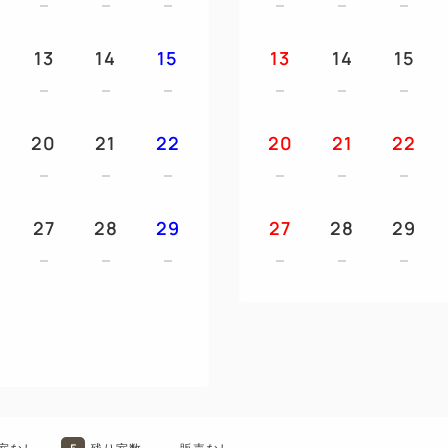
うお願いいたします。
※小学生以下のお客様はご利
13
14
15
13
14
15
・～・～・～・～・～・～・
～・～・～・～・～・～・～
20
21
22
20
21
22
「Yokohama SKY CRU
クルーザーのデッキに見立て
船が持つ柔らかい曲線をデザ
27
28
29
27
28
29
また、さまざまな角度からみ
イプール、レストラン・バー
複数の施設を 20 階に取り
だける設計となっております
・～・～・～・～・～・～・
～・～・～・～・～・～・～
※8月24日は、リストランテ エ