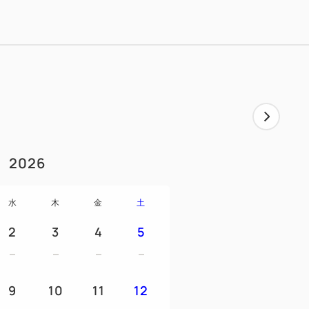
盛り合わせ（ビーフジャーキー・
クスナッツ、チョコレート、プロシュー
ンケン）
20：30 ※花火打ち上げ中はドリンクオー
2026
のプランです。
水
木
金
土
、チェックイン前に限り通常プランへの切
。
2
3
4
5
ント実施であれば本プランも催行します。
開放をさせていただきます。
9
10
11
12
物以外の持ち込みはご遠慮くださいますよ