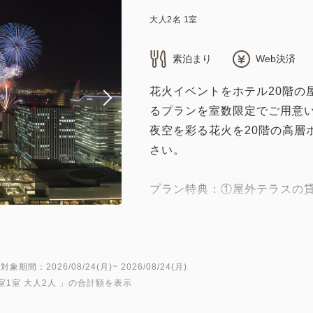
大人
2
名
1
室
素泊まり
Web決済
花火イベントをホテル20階の
るプランを室数限定でご用意
夜空を彩る花火を20階の高層
さい。
プラン特典：①屋外テラスの
（※貸切時間中は本プ
利用いただけます。）
②『BAR BELLO G
お飲み物、お食事(2名様分)の
対象期間：2026/08/24(月)~ 2026/08/24(月)
室1室 大人2人
」の合計額を表示
≪ドリンク・食事
・シャンパンフルボト