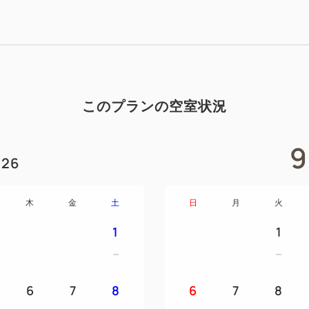
ークリングワインに変更可
・フード：オードブル
こんにゃくジャーキー、ミッ
ト、白カビのサラミ、ビアシ
このプランの空室状況
テラス席貸切時間：18：00～
ダーを停止いたします。
9
26
【本プランの注意事項】
※本プランはキャンセル不可
木
金
土
日
月
火
※花火イベントが中止の場合
り替えをさせていただきます
1
1
※雨天の場合でも、花火イベ
（傘の貸出をいたします）
※20:30以降はテラスを一般
6
7
8
6
7
8
※本プランでご提供する飲食