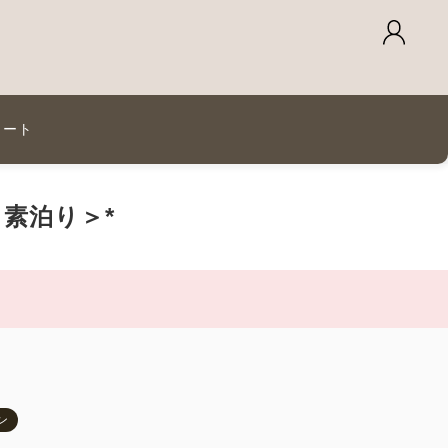
カート
素泊り＞*
ン