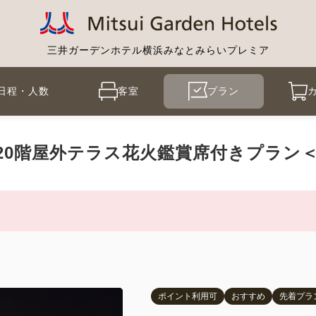
三井ガーデンホテル横浜みなとみらいプレミア
日程・人数
客室
プラン
20階屋外テラス花火鑑賞席付きプラン＜
ポイント利用可
おすすめ
先着プラ