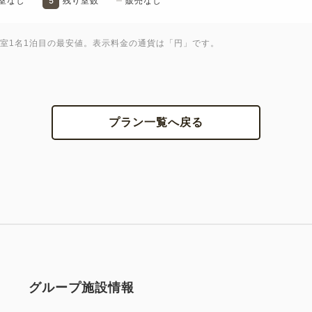
5
室なし
残り室数
販売なし
ガッティの営業時間、内容を
詳しくは公式HPのインフォ
1室1名1泊目の最安値。表示料金の通貨は「円」です。
開放的な眺望でみなとみらいや
層階にご用意。
一部客室からは天気のいい日
プラン一覧へ戻る
記念日、女子旅、ご家族での
ンナップからお好みの客室を
【重要】スカイプールの利用
詳しくはホテル公式HPをご確
＜館内利用案内＞
https://www.gardenhotels.co
premier/facility/
グループ施設情報
＜おすすめポイント＞