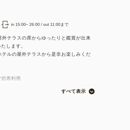
in 15:00~ 26:00 / out 11:00まで
屋外テラスの席からゆったりと鑑賞が出来
いたします。
ホテルの屋外テラスから是非お楽しみくだ
貸切席利用
ランでご予約の限定7組様のみがご
すべて表示
ATTI（バー ベッロ ガッティ）』から
ご提供。
メニュー≫
ル1本付き ※ノンアルコールスパ