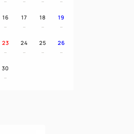
用いただけません。
16
17
18
19
～・～・～・～・～・～・～・～・～・
・～・～・～・～・～・～
23
24
25
26
ISING」をコンセプトに、20 階にあるロビーを
、
インに取り入れております。
30
なとみらいの景色をご堪能いただけるスカ
、フィットネスジム等
揃え、思うままにホテルステイをお愉しみいた
。
～・～・～・～・～・～・～・～・～・
・～・～・～・～・～・～
ボルタ -ウニコ ポーロ-およびバー ベッロ